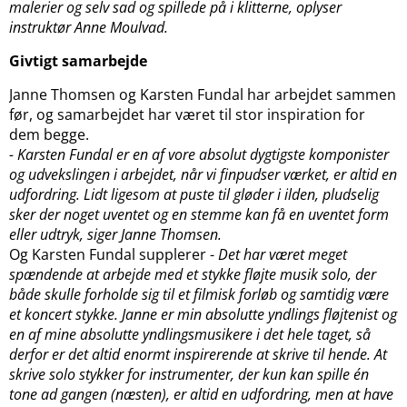
malerier og selv sad og spillede på i klitterne, oplyser
instruktør Anne Moulvad.
Givtigt samarbejde
Janne Thomsen og Karsten Fundal har arbejdet sammen
før, og samarbejdet har været til stor inspiration for
dem begge.
- Karsten Fundal er en af vore absolut dygtigste komponister
og udvekslingen i arbejdet, når vi finpudser værket, er altid en
udfordring. Lidt ligesom at puste til gløder i ilden, pludselig
sker der noget uventet og en stemme kan få en uventet form
eller udtryk, siger Janne Thomsen.
Og Karsten Fundal supplerer -
Det har været meget
spændende at arbejde med et stykke fløjte musik solo, der
både skulle forholde sig til et filmisk forløb og samtidig være
et koncert stykke. Janne er min absolutte yndlings fløjtenist og
en af mine absolutte yndlingsmusikere i det hele taget, så
derfor er det altid enormt inspirerende at skrive til hende. At
skrive solo stykker for instrumenter, der kun kan spille én
tone ad gangen (næsten), er altid en udfordring, men at have