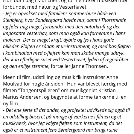
Hun bor i dag i München, og for hende er musikken tæt
forbundet med natur og Vesterhavet.
- Jeg er opvokset med familiens sommerhuse både ved
Stenbjerg, hvor Søndergaard havde hus, samt i Thorsminde
og føler mig meget forbundet med den naturkraft og det
imposante Vesterhav, som man også kan fornemme i hans
malerier. Der er meget kraft, dybde og lys i hans gode
billeder. Fløjten er sådan et ur-instrument, og med bas-fløjten
i kombination med c-fløjten kan man skabe mange udtryk,
der kan efterligne suset ved Vesterhavet, lyden af regndråber
og den enlige stemme,
fortæller Janne Thomsen.
Ideen til film, udstilling og musik fik instruktør Anne
Moulvad for nogle år siden. Hun var blevet færdig med
filmen ”Tangentspilleren” om musikgeniet Kristian
Marius Andersen, og begyndte at forme tankerne til en
ny film.
- Det ene førte til det andet, og projektet udviklede sig også til
en udstilling baseret på mange af værkerne i filmen og et
musikværk, hvor jeg valgte fløjten som instrument, da det
også er et instrument Jens Søndergaard har brugt i sine