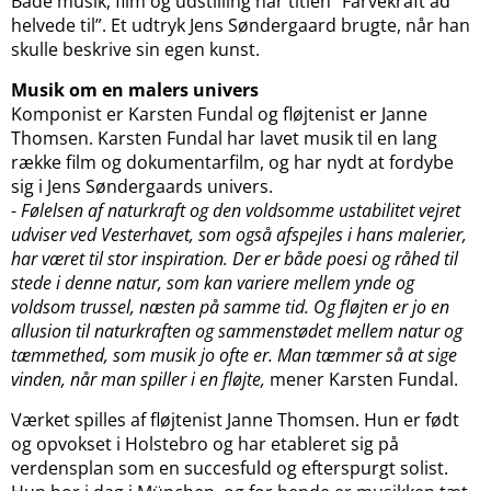
Både musik, film og udstilling har titlen ”Farvekraft ad
helvede til”. Et udtryk Jens Søndergaard brugte, når han
skulle beskrive sin egen kunst.
Musik om en malers univers
Komponist er Karsten Fundal og fløjtenist er Janne
Thomsen. Karsten Fundal har lavet musik til en lang
række film og dokumentarfilm, og har nydt at fordybe
sig i Jens Søndergaards univers.
-
Følelsen af naturkraft og den voldsomme ustabilitet vejret
udviser ved Vesterhavet, som også afspejles i hans malerier,
har været til stor inspiration. Der er både poesi og råhed til
stede i denne natur, som kan variere mellem ynde og
voldsom trussel, næsten på samme tid. Og fløjten er jo en
allusion til naturkraften og sammenstødet mellem natur og
tæmmethed, som musik jo ofte er. Man tæmmer så at sige
vinden, når man spiller i en fløjte,
mener Karsten Fundal.
Værket spilles af fløjtenist Janne Thomsen. Hun er født
og opvokset i Holstebro og har etableret sig på
verdensplan som en succesfuld og efterspurgt solist.