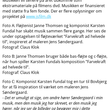
Musikken vil senere på året udkomme som
ekstramateriale på filmens dvd. Musikken er finansieret
med støtte fra fem fonde. Der er flere oplysninger om
projektet på
www.jsfilm.dk
Foto A: Fløjtenist Janne Thomsen og komponist Karsten
Fundal har skabt musik sammen flere gange. Her ses de
under optagelsen til fløjteværket ”Farvekraft ad helvede
til”, inspireret af maleren Jens Søndergaard.
Fotograf: Claus Klok
Foto B: Janne Thomsen bruger både bas-fløjte og c-fløjte,
når hun spiller Karsten Fundals komposition ”Farvekraft
ad helvede til”.
Fotograf: Claus Klok
Foto C: Komponist Karsten Fundal tog en tur til Bovbjerg
for at få inspiration til værket om maleren Jens
Søndergaard.
-
Det er umuligt at sige, om andre hører Søndergaard i min
musik, men den musik jeg har skrevet, er den musik jeg
hører, når jeg ser de billeder og bevæger mig i dette