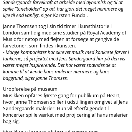
Søndergaards farvekraft at arbejde med dynamisk og til at
spille “tonebolden” op ad, har gjort det meget nemmere og
lige til end vanligt
, siger Karsten Fundal.
Janne Thomsen tog i sin tid timer i kunsthistorie i
London samtidig med sine studier på Royal Academy of
Music for netop med fløjten at forsøge at gengive de
farvetoner, som findes i kunsten.
- Mange komponister har skrevet musik med konkrete farver i
tankerne, så projektet med Jens Søndergaard har på den vis
været meget inspirerende. Det har været spændende at
komme til at kende hans malerier nærmere og hans
baggrund, siger Janne Thomsen.
Uropførelse på museum
Musikken opføres første gang for publikum på Heart,
hvor Janne Thomsen spiller i udstillingen omgivet af Jens
Søndergaards malerier. Hun vil efterfølgende til
koncerter spille værket med projicering af hans malerier
bag sig.